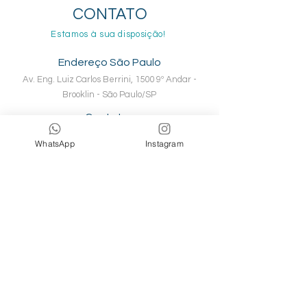
CONTATO
Estamos à sua disposição!
Endereço São Paulo
Av. Eng. Luiz Carlos Berrini, 1500 9º Andar -
Brooklin - São Paulo/SP
Contatos
+55 (11) 5501-2200
WhatsApp
Instagram
+55 (11) 5505-7216
+55 (11) 97280-7507
recepcao1@healthy.com.br
Envie sua mensagem
Nome
Sobrenome